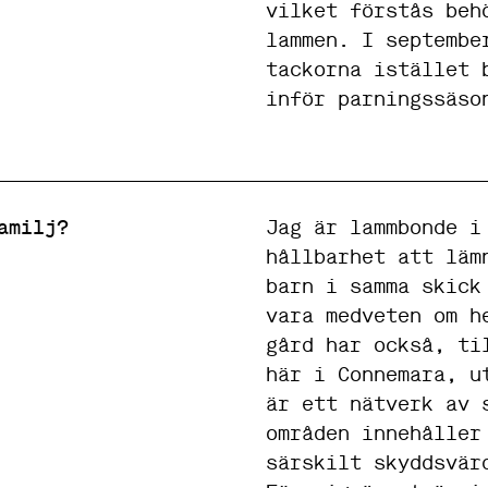
s
vilket förstås beh
k
lammen. I septembe
a
f
tackorna istället 
u
inför parningssäso
n
g
e
r
a
.
amilj?
Jag är lammbonde i
hållbarhet att läm
S
barn i samma skick
t
a
vara medveten om h
t
gård har också, ti
i
s
här i Connemara, u
t
är ett nätverk av 
i
k
områden innehåller
F
särskilt skyddsvär
ö