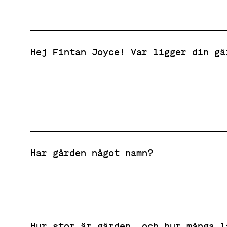
Hej Fintan Joyce! Var ligger din gå
Har gården något namn?
Hur stor är gården, och hur många l