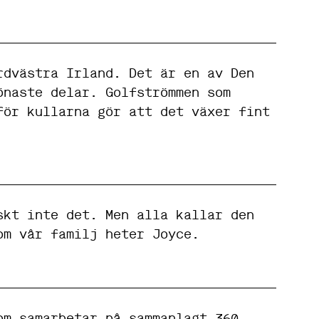
rdvästra Irland. Det är en av Den
önaste delar. Golfströmmen som
för kullarna gör att det växer fint
skt inte det. Men alla kallar den
om vår familj heter Joyce.
om samarbetar på sammanlagt 360