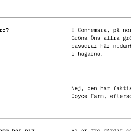
rd?
I Connemara, på no
Gröna Öns allra gr
passerar här nedan
i hagarna.
Nej, den har fakti
Joyce Farm, efters
N
amm har ni?
Vi är tre gårdar s