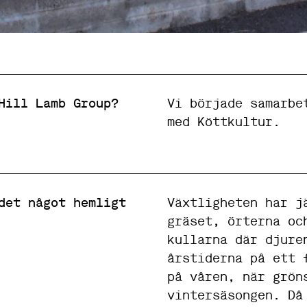
a
t
t
h
e
m
s
i
d
Hill Lamb Group?
Vi började samarbe
a
med Köttkultur.
n
ö
v
e
r
h
u
det något hemligt
Växtligheten har j
v
gräset, örterna oc
u
d
kullarna där djure
t
årstiderna på ett 
a
g
på våren, när grön
e
vintersäsongen. Då
t