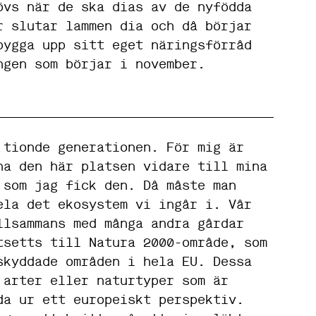
övs när de ska dias av de nyfödda
r slutar lammen dia och då börjar
bygga upp sitt eget näringsförråd
ngen som börjar i november.
 tionde generationen. För mig är
na den här platsen vidare till mina
 som jag fick den. Då måste man
ela det ekosystem vi ingår i. Vår
llsammans med många andra gårdar
tsetts till Natura 2000-område, som
skyddade områden i hela EU. Dessa
 arter eller naturtyper som är
da ur ett europeiskt perspektiv.