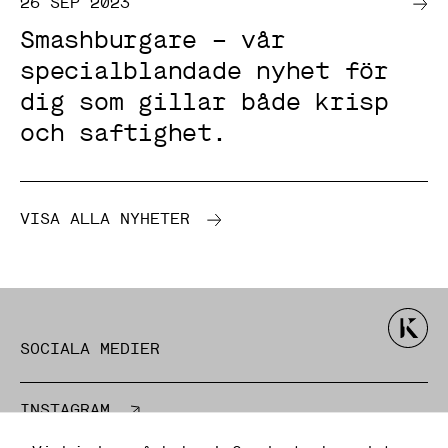
26 SEP 2023
s
a
Smashburgare – vår
k
a
specialblandade nyhet för
k
o
dig som gillar både krisp
r
g
och saftighet.
å
r
i
n
t
e
VISA ALLA NYHETER
a
t
t
v
ä
l
j
a
SOCIALA MEDIER
b
o
r
t
INSTAGRAM
.
D
E-POST / TELEFON