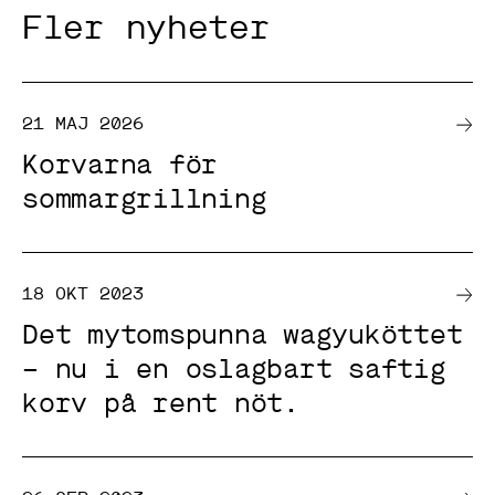
Fler nyheter
21 MAJ 2026
Korvarna för
sommargrillning
N
ö
18 OKT 2023
d
v
Det mytomspunna wagyuköttet
ä
n
– nu i en oslagbart saftig
d
i
korv på rent nöt.
g
a
D
e
s