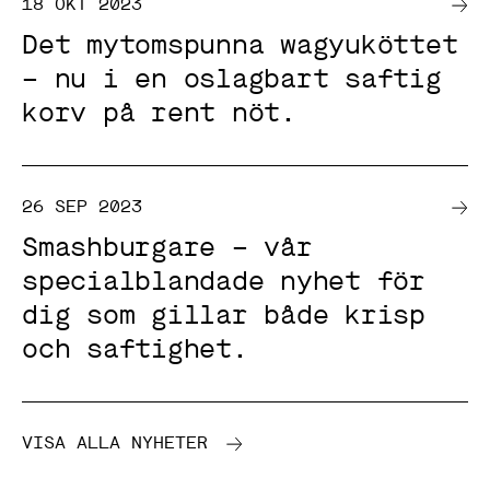
18 OKT 2023
s
a
Det mytomspunna wagyuköttet
k
a
– nu i en oslagbart saftig
k
o
korv på rent nöt.
r
g
å
r
i
n
26 SEP 2023
t
e
Smashburgare – vår
a
t
specialblandade nyhet för
t
v
dig som gillar både krisp
ä
l
och saftighet.
j
a
b
o
r
VISA ALLA NYHETER
t
.
D