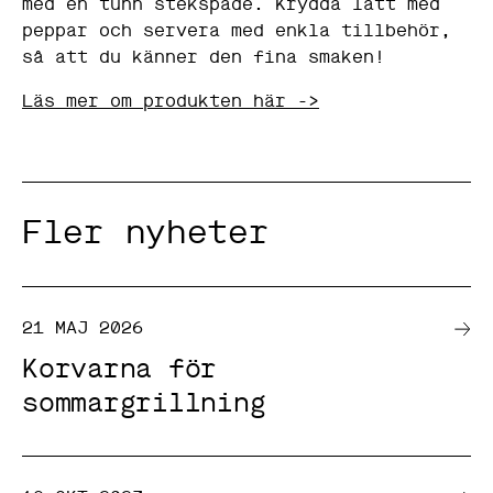
med en tunn stekspade. Krydda lätt med
peppar och servera med enkla tillbehör,
så att du känner den fina smaken!
Läs mer om produkten här ->
Fler nyheter
N
ö
d
v
21 MAJ 2026
ä
n
Korvarna för
d
i
sommargrillning
g
a
D
e
s