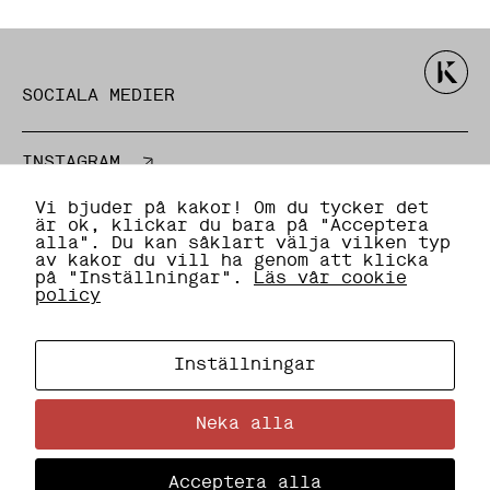
e
b
e
h
ö
SOCIALA MEDIER
v
s
f
ö
INSTAGRAM
r
a
E-POST / TELEFON
t
Vi bjuder på kakor! Om du tycker det
t
är ok, klickar du bara på "Acceptera
h
alla". Du kan såklart välja vilken typ
e
av kakor du vill ha genom att klicka
info@kottkultur.se
m
på "Inställningar".
Läs vår cookie
s
policy
+46 (0) 8-555 910 00
i
d
a
POSTADRESS
n
Inställningar
ö
v
e
Neka alla
r
Box 92020
h
12006 Stockholm
u
Acceptera alla
v