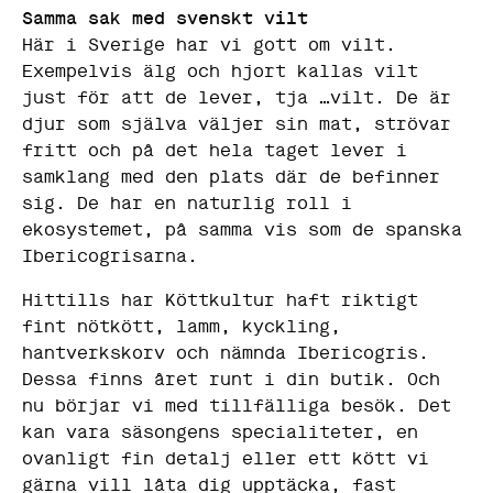
Samma sak med svenskt vilt
Här i Sverige har vi gott om vilt.
Exempelvis älg och hjort kallas vilt
just för att de lever, tja …vilt. De är
djur som själva väljer sin mat, strövar
fritt och på det hela taget lever i
samklang med den plats där de befinner
sig. De har en naturlig roll i
ekosystemet, på samma vis som de spanska
Ibericogrisarna.
N
ö
Hittills har Köttkultur haft riktigt
d
v
fint nötkött, lamm, kyckling,
ä
hantverkskorv och nämnda Ibericogris.
n
d
Dessa finns året runt i din butik. Och
i
nu börjar vi med tillfälliga besök. Det
g
a
kan vara säsongens specialiteter, en
D
ovanligt fin detalj eller ett kött vi
e
gärna vill låta dig upptäcka, fast
s