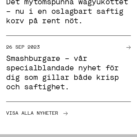
Det mytomspunna wagyuköttet
e
b
– nu i en oslagbart saftig
e
h
korv på rent nöt.
ö
v
s
f
ö
r
26 SEP 2023
a
t
Smashburgare – vår
t
h
specialblandade nyhet för
e
m
dig som gillar både krisp
s
och saftighet.
i
d
a
n
ö
v
VISA ALLA NYHETER
e
r
h
u
v