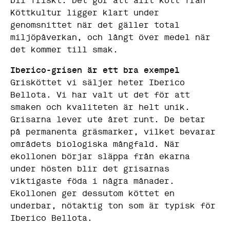
bli friskt. Det gör att allt kött från
Köttkultur ligger klart under
genomsnittet när det gäller total
miljöpåverkan, och långt över medel när
det kommer till smak.
Iberico-grisen är ett bra exempel
Grisköttet vi säljer heter Iberico
Bellota. Vi har valt ut det för att
smaken och kvaliteten är helt unik.
Grisarna lever ute året runt. De betar
på permanenta gräsmarker, vilket bevarar
områdets biologiska mångfald. När
ekollonen börjar släppa från ekarna
under hösten blir det grisarnas
viktigaste föda i några månader.
Ekollonen ger dessutom köttet en
underbar, nötaktig ton som är typisk för
Iberico Bellota.