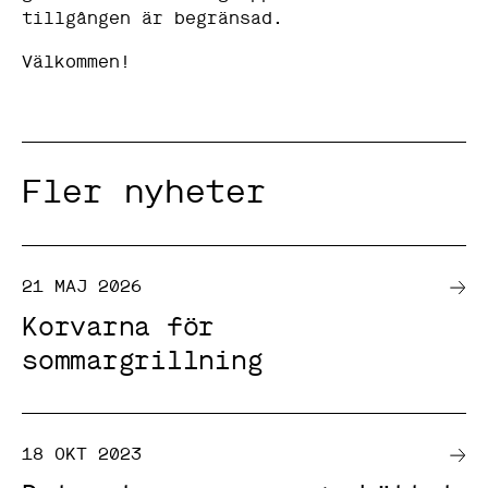
s
tillgången är begränsad.
a
k
Välkommen!
a
k
o
r
g
å
r
i
Fler nyheter
n
t
e
a
t
21 MAJ 2026
t
v
Korvarna för
ä
l
sommargrillning
j
a
b
o
r
t
18 OKT 2023
.
D