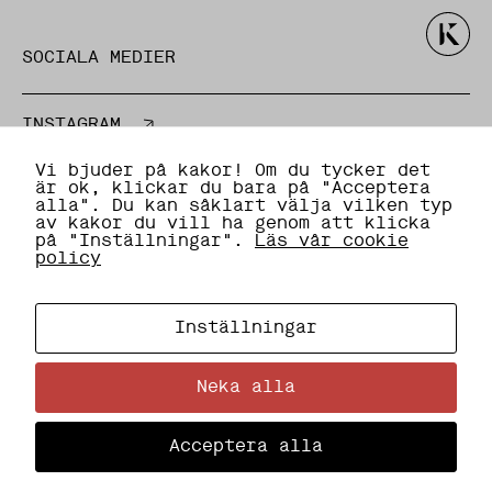
u
d
t
SOCIALA MEDIER
a
g
e
t
INSTAGRAM
s
k
E-POST / TELEFON
a
Vi bjuder på kakor! Om du tycker det
f
är ok, klickar du bara på "Acceptera
u
alla". Du kan såklart välja vilken typ
n
av kakor du vill ha genom att klicka
info@kottkultur.se
g
på "Inställningar".
Läs vår cookie
e
policy
+46 (0) 8-555 910 00
r
a
.
POSTADRESS
Inställningar
S
Neka alla
Box 92020
t
a
12006 Stockholm
t
Acceptera alla
i
s
t