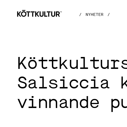
/
NYHETER
/
Köttkultur
Salsiccia 
vinnande p