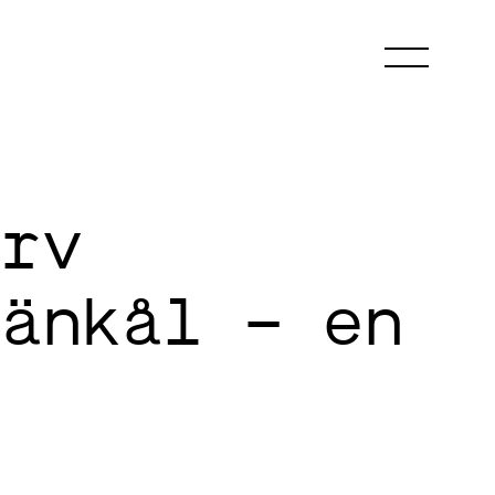
×
orv
fänkål – en