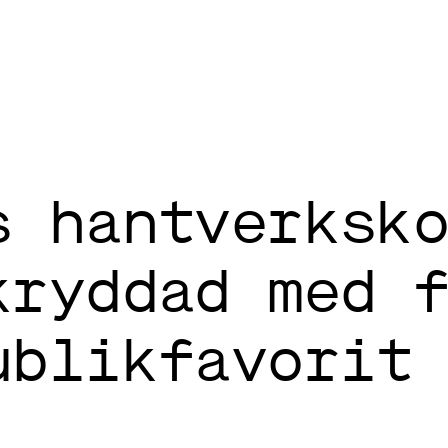
s hantverksk
kryddad med 
ublikfavorit