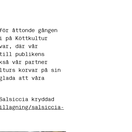
för åttonde gången
i på Köttkultur
var, där vår
till publikens
kså vår partner
lturs korvar på sin
glada att våra
Salsiccia kryddad
illagning/salsiccia-